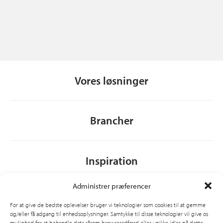
Vores løsninger
Brancher
Inspiration
Administrer præferencer
Om CSI
For at give de bedste oplevelser bruger vi teknologier som cookies til at gemme
og/eller få adgang til enhedsoplysninger. Samtykke til disse teknologier vil give os
mulighed for at behandle data såsom browseradfærd eller unikke id'er på dette