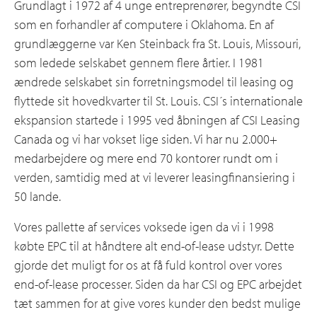
Grundlagt i 1972 af 4 unge entreprenører, begyndte CSI
som en forhandler af computere i Oklahoma. En af
grundlæggerne var Ken Steinback fra St. Louis, Missouri,
som ledede selskabet gennem flere årtier. I 1981
ændrede selskabet sin forretningsmodel til leasing og
flyttede sit hovedkvarter til St. Louis. CSI´s internationale
ekspansion startede i 1995 ved åbningen af CSI Leasing
Canada og vi har vokset lige siden. Vi har nu 2.000+
medarbejdere og mere end 70 kontorer rundt om i
verden, samtidig med at vi leverer leasingfinansiering i
50 lande.
Vores pallette af services voksede igen da vi i 1998
købte EPC til at håndtere alt end-of-lease udstyr. Dette
gjorde det muligt for os at få fuld kontrol over vores
end-of-lease processer. Siden da har CSI og EPC arbejdet
tæt sammen for at give vores kunder den bedst mulige