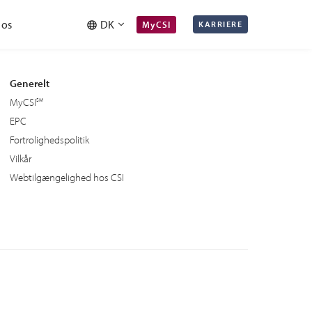
 os
DK
MyCSI
KARRIERE
Generelt
MyCSI
EPC
Fortrolighedspolitik
Vilkår
Webtilgængelighed hos CSI