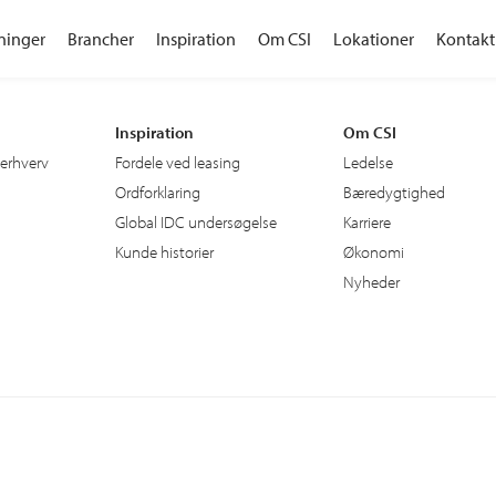
ninger
Brancher
Inspiration
Om CSI
Lokationer
Kontakt
Inspiration
Om CSI
 erhverv
Fordele ved leasing
Ledelse
Ordforklaring
Bæredygtighed
Global IDC undersøgelse
Karriere
Kunde historier
Økonomi
Nyheder