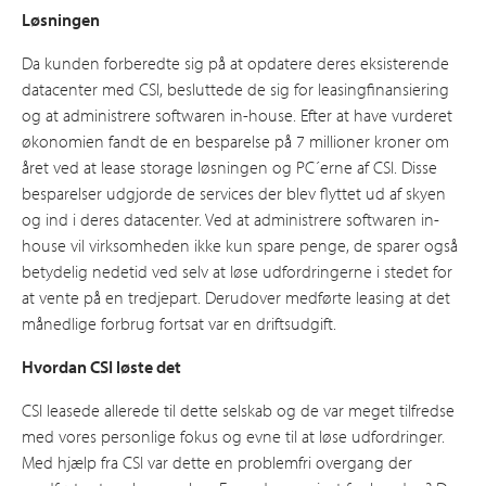
Løsningen
Da kunden forberedte sig på at opdatere deres eksisterende
datacenter med CSI, besluttede de sig for leasingfinansiering
og at administrere softwaren in-house. Efter at have vurderet
økonomien fandt de en besparelse på 7 millioner kroner om
året ved at lease storage løsningen og PC´erne af CSI. Disse
besparelser udgjorde de services der blev flyttet ud af skyen
og ind i deres datacenter. Ved at administrere softwaren in-
house vil virksomheden ikke kun spare penge, de sparer også
betydelig nedetid ved selv at løse udfordringerne i stedet for
at vente på en tredjepart. Derudover medførte leasing at det
månedlige forbrug fortsat var en driftsudgift.
Hvordan CSI løste det
CSI leasede allerede til dette selskab og de var meget tilfredse
med vores personlige fokus og evne til at løse udfordringer.
Med hjælp fra CSI var dette en problemfri overgang der