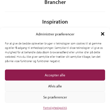
Brancher
Inspiration
Administrer præferencer
Om CSI
For at give de bedste oplevelser bruger vi teknologier som cookies til at gemme
og/eller få adgang til enhedsoplysninger. Samtykke til disse teknologier vil give os
mulighed for at behandle data såsom browseradfærd eller unikke id'er på dette
websted. Hvis du ikke giver samtykke eller trækker dit samtykke tilbage, kan det
Generelt
påvirke visse funktioner og funktioner negativt.
Accepter alle
Afvis alle
Se præferencer
© 2012-2026 CSI Leasing, Inc. All Right Reserved.
Fortrolighedspolitik